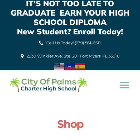
IT’S NOT TOO LATE TO
Skip
GRADUATE EARN YOUR HIGH
to
content
SCHOOL DIPLOMA
New Student? Enroll Today!
Call Us Today! (239) 561-6611
2830 Winkler Ave. Ste. 201 Fort Myers, FL 33916
Tog
Nav
Home
Shop
About Us