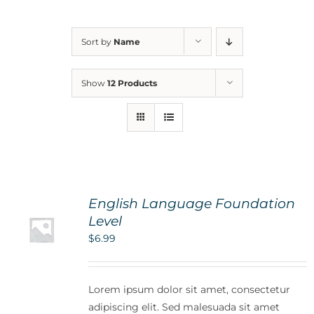
For Parents
Sort by
Name
Contact Us
Show
12 Products
Videos
Blog
English Language Foundation
Information And Policies
NEW
Level
$
6.99
Lorem ipsum dolor sit amet, consectetur
adipiscing elit. Sed malesuada sit amet