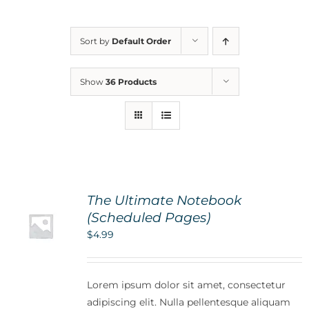
For Parents
Sort by
Default Order
Contact Us
Show
36 Products
Videos
Blog
The Ultimate Notebook
Information And Policies
NEW
(Scheduled Pages)
$
4.99
Lorem ipsum dolor sit amet, consectetur
adipiscing elit. Nulla pellentesque aliquam