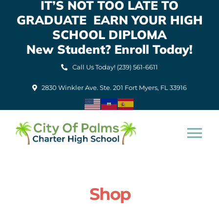
IT’S NOT TOO LATE TO
Skip
GRADUATE EARN YOUR HIGH
to
content
SCHOOL DIPLOMA
New Student? Enroll Today!
Call Us Today! (239) 561-6611
2830 Winkler Ave. Ste. 201 Fort Myers, FL 33916
Tog
Nav
Home
Shop
About Us